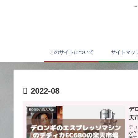
～
このサイトについて
サイトマッ
2022-08
デ
EC680の購入方法
天
デロ
か？
番安