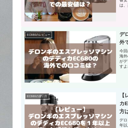
は、
値を
入出
デ
EC680のレビュー
外
今回
海外
がデ
すよ
外の
不可
な声
いき
しょ
【
EC680の使い方
カ
方
デロ
年以