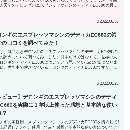
楽天でのデロンギのエスプレッソマシンのデディカEC680の最安
調べてみました。公式サイトの方が安全だけど、楽天でお得に購
来たら嬉しいですよね。
2022.08.30
ロンギのエスプレッソマシンのデディカEC680の海
での口コミを調べてみた！
は、気になるデロンギのエスプレッソマシンのデディカEC680の
の評判について調べてみました。日本だけではなくて、世界の人
ロンギのデディカEC680についてどう思っているのか気になりま
ね。世界中で愛されているデロンギのデディカEC680ですが、海
口コミは英語やどこの国かわからない言語で書いてあるので解読
能ですね。。。分かりやすい日本語訳が欲しいところです！そん
に答えるために、海外の口コミを分かりやすく翻訳して解説して
2022.08.23
ますよ。これで、EC680について更に詳しく知ることが出来るで
う。色んな情報を集めて判断しましょうね！
レビュー】デロンギのエスプレッソマシンのデディ
EC680を実際に１年以上使った感想と基本的な使い
は？
ンギの家庭用エスプレッソマシーンのデディカEC680を購入して1
上経過したので、使用してみた感想と基本的な使い方についてご