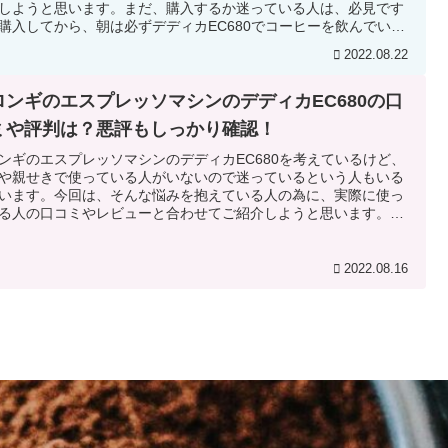
しようと思います。まだ、購入するか迷っている人は、必見です
購入してから、朝は必ずデディカEC680でコーヒーを飲んでいま
！！もうなくてはならない存在ですね！使っている人は、改造し
2022.08.22
して楽しんでいる人も多いみたいですが、私はシンプルな使い方
いです。ここまでスリムに作られているのに、高機能なので楽し
フェライフがおくれます。
ロンギのエスプレッソマシンのデディカEC680の口
ミや評判は？悪評もしっかり確認！
ンギのエスプレッソマシンのデディカEC680を考えているけど、
や親せきで使っている人がいないので迷っているという人もいる
います。今回は、そんな悩みを抱えている人の為に、実際に使っ
る人の口コミやレビューと合わせてご紹介しようと思います。実
私が１年以上使ってみた感想も合わせてご紹介しますね！デディ
C680のどんな点が他と違っていいのか、また悪評はあるのかなど
いきましょう！購入して使っている人の口コミや細かい指摘など
2022.08.16
記事では事細かに紹介して分析していきますよ。デロンギのエス
ッソマシンのデディカEC680を考えている人は必見です！それで
ていきましょうね。