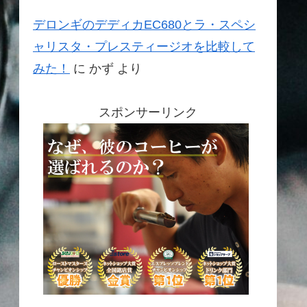
デロンギのデディカEC680とラ・スペシ
ャリスタ・プレスティージオを比較して
みた！
に
かず
より
スポンサーリンク