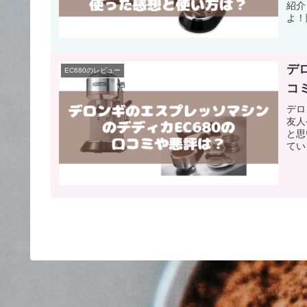
紹介
よ！
すよ
たり
が多
くカ
デ
EC680のレビュー
コ
デロ
友人
と思
てい
際に
カE
見て
この
プレ
は見