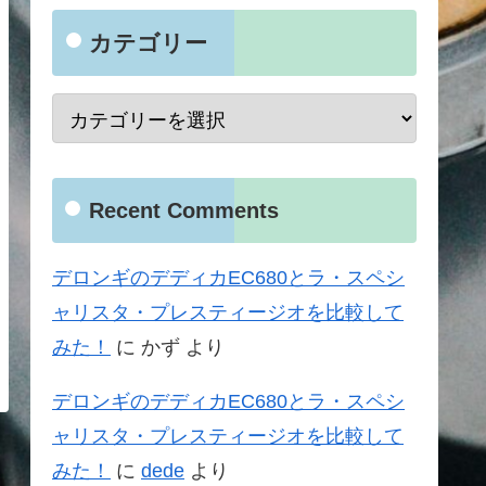
カテゴリー
Recent Comments
デロンギのデディカEC680とラ・スペシ
ャリスタ・プレスティージオを比較して
みた！
に
かず
より
デロンギのデディカEC680とラ・スペシ
ャリスタ・プレスティージオを比較して
みた！
に
dede
より