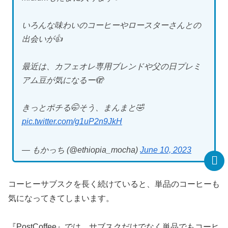
いろんな味わいのコーヒーやロースターさんとの
出会いが👍
最近は、カフェオレ専用ブレンドや父の日プレミ
アム豆が気になるー🫣
きっとポチる🤭そう、まんまと🤣
pic.twitter.com/g1uP2n9JkH
— もかっち (@ethiopia_mocha)
June 10, 2023
コーヒーサブスクを長く続けていると、単品のコーヒーも
気になってきてしまいます。
『PostCoffee』では、サブスクだけでなく単品でもコーヒ