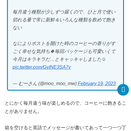
毎月違う種類が少しずつ届くので、ひと月で使い
切れる量で常に新鮮＆いろんな種類を飲めて飽き
ない
なによりポストを開けた時のコーヒーの香りがす
ごく幸せな気持ち🍀毎回パッケージも可愛いくて
今月はキラキラだ…とキャッキャしました☺️
pic.twitter.com/GvINE3SA7v
— むーさん (@moo_moo_mw)
February 19, 2023
とにかく毎月違う味が楽しめるので、コーヒーに飽きるこ
とがありません。
箱を空けると英語でメッセージが書いてあって一つ一つ丁