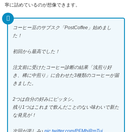
寧に詰めているのが想像できます。
コーヒー豆のサブスク「PostCoffee」始めまし
た！
初回から最高でした！
注文前に受けたコーヒー診断の結果「浅煎り好
き、稀に中煎り」に合わせた3種類のコーヒーが届
きました。
2つは自分の好みにピッタシ。
残り1つはこれまで飲んだことのない味わいで新た
な発見が！
次回が楽しみ♪
pic.twitter.com/PFMhiRmTuj